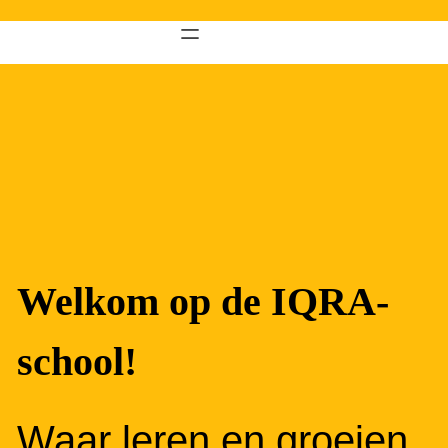
Ga
naar
de
inhoud
Welkom op de
IQRA-
school!
Waar leren en groeien